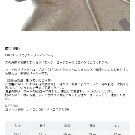
商品説明
L4K3/レークのグリッターパーカー。
光の角度で表情を変えるラメ素材が、コーデを一気に華やかにしてくれます。
フードのグリッターロープがさりげないアクセントになっており、普段使いにもお出かけに
も映える、主役級パーカーです。
《Glitter製品 取り扱いのご注意》
ご使用に伴い、Glitter部分の摩擦や引っ掛かり、衝撃によりパーツの一部が脱落・破損する
恐れがございますので予めご了承ください。
洗濯の際は、フードの紐(ロープ)を外し、裏返して洗濯ネットへお入れください。
他のものと一緒に洗濯しますと色移りの原因となる可能性がございますのでご注意くださ
い。
MATERIAL
コットン 90%・ナイロン 5%・ポリエステル 5％
Size
着丈
肩幅
身幅
袖丈
FREE
63cm
66cm
63cm
47cm