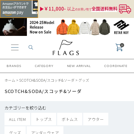
0
BRANDS
CATEGORY
NEW ARRIVAL
COORDINATE
ホーム
>
SCOTCH&SODA/スコッチ&ソーダ
>
グッズ
SCOTCH&SODA/スコッチ&ソーダ
カテゴリーを絞り込む
ALL ITEM
トップス
ボトムス
アウター
グッズ
アンダーウェア