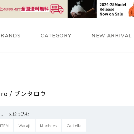
BRANDS
CATEGORY
NEW ARRIVAL
aro / ブンタロウ
リーを絞り込む
 ITEM
Waraji
Mochees
Castella