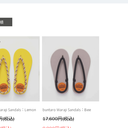
順
araji Sandals：Lemon
buntaro Waraji Sandals：Bee
0円(税込)
17,600円(税込)