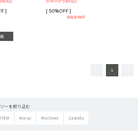
円(税込)
8,800円(税込)
F ]
[ 50%OFF ]
SOLD OUT
順
1
リーを絞り込む
 ITEM
Waraji
Mochees
Castella