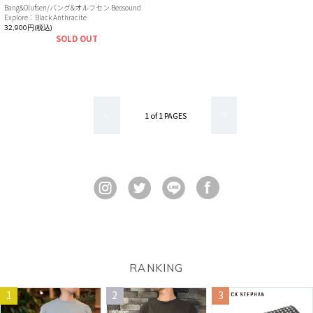
Bang&Olufsen/バング&オルフセン Beosound
Explore：Black Anthracite
32,900円(税込)
SOLD OUT
1 of 1 PAGES
RANKING
1
2
3