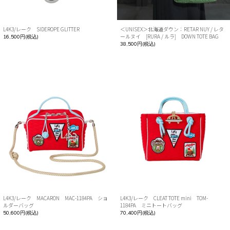
L4K3/レーク SIDEROPE GLITTER
＜UNISEX＞北海道ダウン：RETAR NUY / レタ
ールヌイ [RURA / ルラ] DOWN TOTE BAG
16,500円(税込)
38,500円(税込)
L4K3/レーク MACARON MAC-1184PA ショ
L4K3/レーク CLEAT TOTE mini TOM-
ルダーバッグ
1184PA ミニトートバッグ
50,600円(税込)
70,400円(税込)