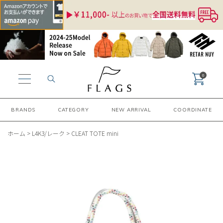
0
BRANDS
CATEGORY
NEW ARRIVAL
COORDINATE
ホーム
>
L4K3/レーク
>
CLEAT TOTE mini