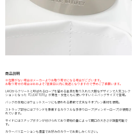
商品説明
※在庫がない場合はメーカーよりお取り寄せになる場合がございます。
お取り寄せの場合はおおよそ7営業日以内に発送となりますので予めご了承願います。
L4K3からクリートと呼ばれるロープを留める金具を取り入れた大胆なデザインで人気コレク
ションとなった『CLEAT TOTE』が男性・女性ともに使いやすいミニバッグサイズで登場。
バッグの生地にはウェットスーツにも使われる柔軟で丈夫なネオプレン素材を使用。
ストラップ部分にはブランドを象徴するカラフルな手作りロープ(ディンギーロープ)が使用さ
れています。
サイドにはスナップボタンが付けられており荷物の量によって間口の大きさが調整可能で
す。
カラーバリエーションも豊富でお好みのカラーでお楽しみください。