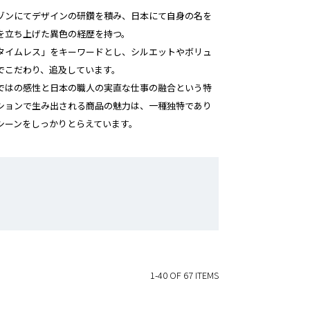
ゾンにてデザインの研鑽を積み、日本にて自身の名を
を立ち上げた異色の経歴を持つ。
タイムレス」をキーワードとし、シルエットやボリュ
でこだわり、追及しています。
ではの感性と日本の職人の実直な仕事の融合という特
ションで生み出される商品の魅力は、一種独特であり
シーンをしっかりとらえています。
1-40 OF 67 ITEMS