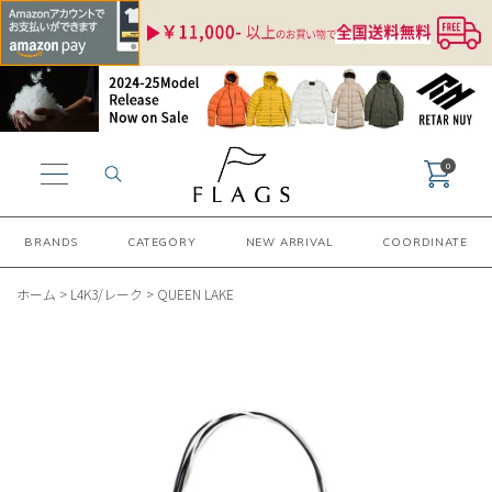
0
BRANDS
CATEGORY
NEW ARRIVAL
COORDINATE
ホーム
>
L4K3/レーク
>
QUEEN LAKE