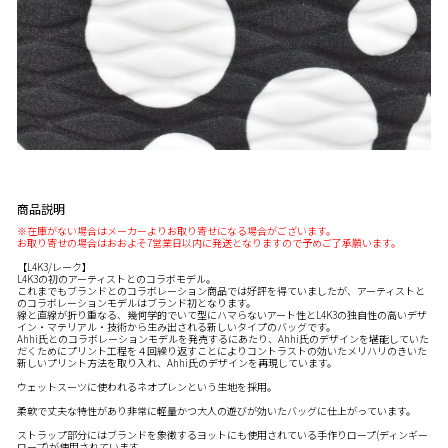
商品説明
※在庫がない場合はメーカーよりお取り寄せになる場合がございます。
お取り寄せの場合はおおよそ7営業日以内に発送となりますので予めご了承願います。
【L4K3/レーク】
L4K3の初のアーティストとのコラボモデル。
これまでもブランドとのコラボレーション商品では好評を得ていましたが、アーティストと
のコラボレーションモデルはブランド初となります。
線と直線が折り重なる、幾何学的でいて型にハマらないアート性とL4K3の独自性の高いデザ
イン・マテリアル・技術から生み出される新しいタイプのバッグです。
Ahhi氏とのコラボレーションモデルを発売するにあたり、Ahhi氏のデザインを堪能していた
だくためにプリント工程を４回繰り返すことによりコントラストの効いたメリハリのきいた
新しいプリント方法を取り入れ、Ahhi氏のデザインを再現しています。
ウェットスーツに使われるネオプレンという生地を採用。
柔軟で丈夫な特性があり非常に軽量かつ大人の遊びが効いたバッグに仕上がっています。
ストラップ部分にはブランドを象徴するヨットにも使用されている手作りロープ(ディンギー
ロープ)が使用されています。