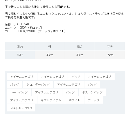
手で持つことも肩から掛けて使うことも可能です。
男女問わずにお使い頂けるユニセックスでハンドル、ショルダーストラップは結び目を変え
て長さを調整可能です。
品番：QLA-1115AH
エンボス：DROP（ドロップ）
カラー：BLACK / WHITE（ブラック / ホワイト）
Size
幅
高さ
マチ
FREE
40cm
30cm
15cm
アイテムカテゴリ
アイテムカテゴリ
バッグ
アイテムカテゴリ
バッグ
ショルダーバッグ
アイテムカテゴリ
バッグ
トートバッグ
アイテムカテゴリ
バッグ
ボストンバッグ
アイテムカテゴリ
ギフトアイテム
ホワイト
ブラック
￥60,000～99,999