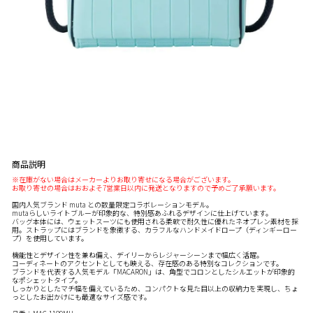
商品説明
※在庫がない場合はメーカーよりお取り寄せになる場合がございます。
お取り寄せの場合はおおよそ7営業日以内に発送となりますので予めご了承願います。
国内人気ブランド muta との数量限定コラボレーションモデル。
mutaらしいライトブルーが印象的な、特別感あふれるデザインに仕上げています。
バッグ本体には、ウェットスーツにも使用される柔軟で耐久性に優れたネオプレン素材を採
用。ストラップにはブランドを象徴する、カラフルなハンドメイドロープ（ディンギーロー
プ）を使用しています。
機能性とデザイン性を兼ね備え、デイリーからレジャーシーンまで幅広く活躍。
コーディネートのアクセントとしても映える、存在感のある特別なコレクションです。
ブランドを代表する人気モデル「MACARON」は、角型でコロンとしたシルエットが印象的
なポシェットタイプ。
しっかりとしたマチ幅を備えているため、コンパクトな見た目以上の収納力を実現し、ちょ
っとしたお出かけにも最適なサイズ感です。