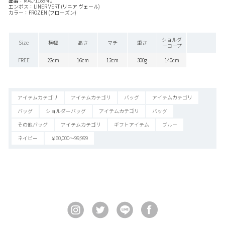
品番：MAC-1189MU
エンボス：LINER VERT (リニア ヴェール)
カラー：FROZEN (フローズン)
ショルダ
Size
横幅
高さ
マチ
重さ
ーロープ
FREE
22cm
16cm
12cm
300g
140cm
アイテムカテゴリ
アイテムカテゴリ
バッグ
アイテムカテゴリ
バッグ
ショルダーバッグ
アイテムカテゴリ
バッグ
その他バッグ
アイテムカテゴリ
ギフトアイテム
ブルー
ネイビー
￥60,000～99,999