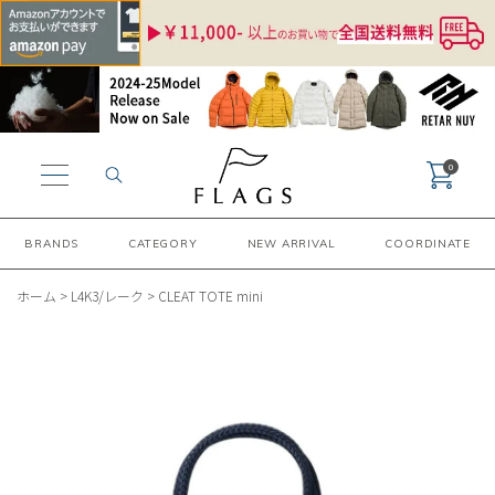
0
BRANDS
CATEGORY
NEW ARRIVAL
COORDINATE
ホーム
>
L4K3/レーク
>
CLEAT TOTE mini