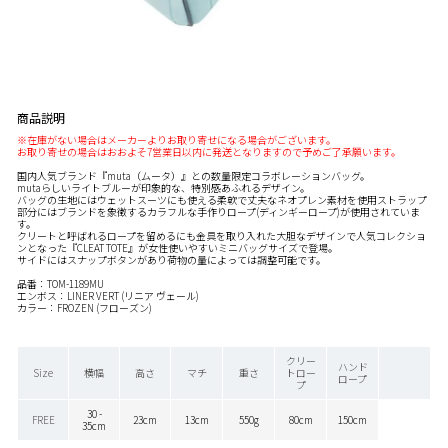
商品説明
※在庫がない場合はメーカーよりお取り寄せになる場合がございます。
お取り寄せの場合はおおよそ7営業日以内に発送となりますので予めご了承願います。
国内人気ブランド『muta（ムータ）』との数量限定コラボレーションバッグ。
mutaらしいライトブルーが印象的な、特別感あふれるデザイン。
バッグの生地にはウェットスーツにも使える柔軟で丈夫なネオプレン素材を使用ストラップ
部分にはブランドを象徴するカラフルな手作りロープ(ディンギーロープ)が使用されていま
す。
クリートと呼ばれるロープを留めるにも金具を取り入れた大胆なデザインで人気コレクショ
ンとなった『CLEAT TOTE』が女性使いやすいミニバッグサイズで登場。
サイドにはスナップボタンがあり荷物の量によっては調整可能です。
品番：TOM-1189MU
エンボス：LINER VERT (リニア ヴェール)
カラー：FROZEN (フローズン)
クリー
ハンド
Size
横幅
高さ
マチ
重さ
トロー
ロープ
プ
30 -
FREE
23cm
13cm
550g
80cm
150cm
35cm