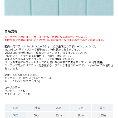
商品説明
※在庫がない場合はメーカーよりお取り寄せになる場合がございます。
お取り寄せの場合はおおよそ7営業日以内に発送となりますので予めご了承願います。
国内人気ブランド『muta（ムータ）』との数量限定コラボレーションバッグ。
mutaらしいライトブルーが印象的な、特別感あふれるデザイン。
２泊３日程度の旅行にも丁度良いボストンタイプのネオプレンバッグ。
L4K3のアイコンでもある航海用ロープはキーホルダーに。
肩掛けもできるようナイロンストラップが付属しています。
バッグの生地にはウェットスーツにも使われる柔軟で丈夫なネオプレン素材を使用。
ストラップ部分にはブランドを象徴するカラフルな手作りロープ(ディンギーロープ)が使用さ
れています。
品番：BOSTON BOS-1189MU
エンボス：LINER VERT (リニア ヴェール)
カラー：FROZEN (フローズン)
ロープカラー
ハンドル：ネイビー
サイドロープ：ネイビー
Size
横幅
高さ
マチ
重さ
FREE
50cm
30cm
27cm
1300g