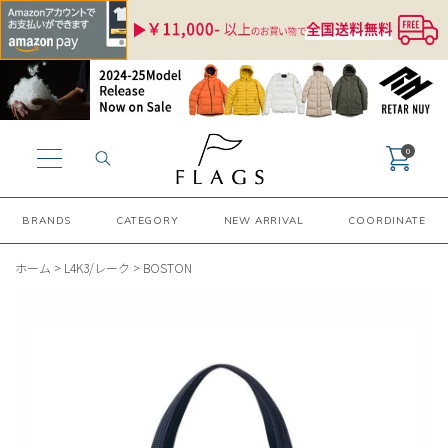
0
BRANDS
CATEGORY
NEW ARRIVAL
COORDINATE
ホーム
>
L4K3/レーク
>
BOSTON