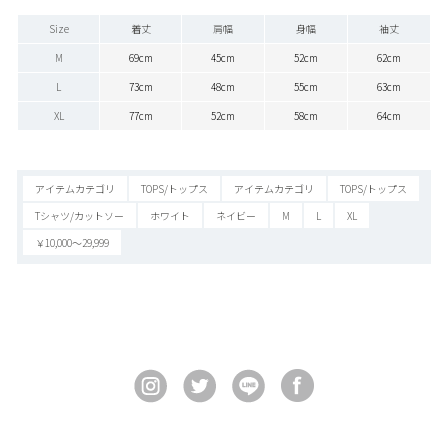
Size
着丈
肩幅
身幅
袖丈
M
69cm
45cm
52cm
62cm
L
73cm
48cm
55cm
63cm
XL
77cm
52cm
58cm
64cm
アイテムカテゴリ
TOPS/トップス
アイテムカテゴリ
TOPS/トップス
Tシャツ/カットソー
ホワイト
ネイビー
M
L
XL
￥10,000～29,999