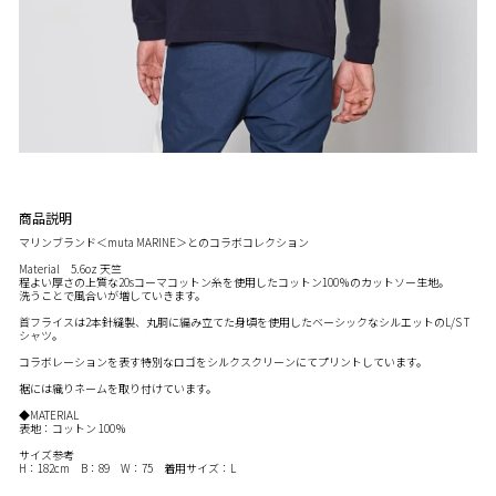
商品説明
マリンブランド＜muta MARINE＞とのコラボコレクション
Material 5.6oz 天竺
程よい厚さの上質な20sコーマコットン糸を使用したコットン100％のカットソー生地。
洗うことで風合いが増していきます。
首フライスは2本針縫製、丸胴に編み立てた身頃を使用したベーシックなシルエットのL/S T
シャツ。
コラボレーションを表す特別なロゴをシルクスクリーンにてプリントしています。
裾には織りネームを取り付けています。
◆MATERIAL
表地：コットン 100％
サイズ参考
H：182cm B：89 W：75 着用サイズ：L