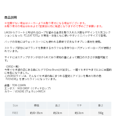
商品説明
※在庫がない場合はメーカーよりお取り寄せになる場合がございます。
お取り寄せの場合はおおよそ7営業日以内に発送となりますので予めご了承願います。
L4K3からクリートと呼ばれるロープを留める金具を取り入れた大胆なデザインで人気コレク
ションとなった『CLEAT TOTE』が男性・女性ともに使いやすいミニバッグサイズで登場。
バッグの生地にはウェットスーツにも使われる柔軟で丈夫なネオプレン素材を使用。
ストラップ部分にはブランドを象徴するカラフルな手作りロープ(ディンギーロープ)が使用さ
れています。
サイドにはスナップボタンが付けられており荷物の量によって間口の大きさが調整可能で
す。
〈ORSO = 熊〉
今年イセオ湖の辺にある森にヒグマ(Orso Bruno)が出没し、一躍イセオが今まで以上に全国的
に有名になりました。
このORSOラインは、そんなイセオ湖の森にまつわる歴史とアイコンを集めた秋の色
『VENERE』を使ったラインになっています。
品番：TOM-1184PA
エンボス：MIDI DROP（ミディドロップ）
カラー：VENERE (ヴェネレ)+PATCH
Size
横幅
高さ
マチ
重さ
FREE
約30~35cm
約23cm
約13cm
550g