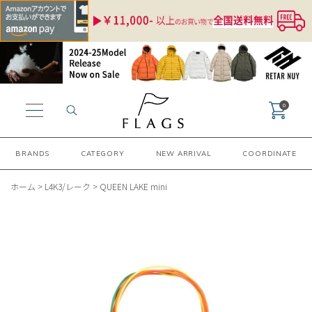
0
BRANDS
CATEGORY
NEW ARRIVAL
COORDINATE
ホーム
>
L4K3/レーク
>
QUEEN LAKE mini