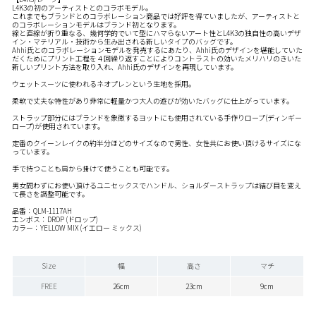
L4K3の初のアーティストとのコラボモデル。
これまでもブランドとのコラボレーション商品では好評を得ていましたが、アーティストと
のコラボレーションモデルはブランド初となります。
線と直線が折り重なる、幾何学的でいて型にハマらないアート性とL4K3の独自性の高いデザ
イン・マテリアル・技術から生み出される新しいタイプのバッグです。
Ahhi氏とのコラボレーションモデルを発売するにあたり、Ahhi氏のデザインを堪能していた
だくためにプリント工程を４回繰り返すことによりコントラストの効いたメリハリのきいた
新しいプリント方法を取り入れ、Ahhi氏のデザインを再現しています。
ウェットスーツに使われるネオプレンという生地を採用。
柔軟で丈夫な特性があり非常に軽量かつ大人の遊びが効いたバッグに仕上がっています。
ストラップ部分にはブランドを象徴するヨットにも使用されている手作りロープ(ディンギー
ロープ)が使用されています。
定番のクイーンレイクの約半分ほどのサイズなので男性、女性共にお使い頂けるサイズにな
っています。
手で持つことも肩から掛けて使うことも可能です。
男女問わずにお使い頂けるユニセックスでハンドル、ショルダーストラップは結び目を変え
て長さを調整可能です。
品番：QLM-1117AH
エンボス：DROP (ドロップ)
カラー：YELLOW MIX (イエロー ミックス)
Size
幅
高さ
マチ
FREE
26cm
23cm
9cm