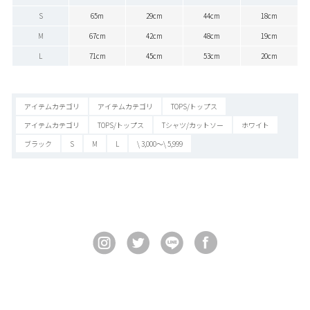
S
65m
29cm
44cm
18cm
M
67cm
42cm
48cm
19cm
L
71cm
45cm
53cm
20cm
アイテムカテゴリ
アイテムカテゴリ
TOPS/トップス
アイテムカテゴリ
TOPS/トップス
Tシャツ/カットソー
ホワイト
ブラック
S
M
L
\ 3,000～\ 5,999