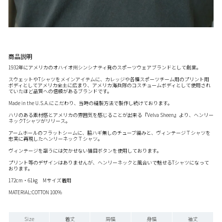
商品説明
1932年にアメリカのオハイオ州シンシナティ発のスポーツウェアブランドとして創業。
スウェットやTシャツをメインアイテムに、カレッジや各種スポーツチーム用のプリント用
ボディとしてアメリカ全土に広まり、アメリカ海兵隊のコスチュームボディとして使用され
ていたほど品質への信頼があるブランドです。
Made in the U.S.A.にこだわり、当時の縫製方法で製作し続けております。
ハリのある素材感とアメリカの雰囲気を感じることが出来る『Velva Sheen』より、ヘンリー
ネックTシャツがリリース。
アームホールのフラットシームに、脇ハギ無しのチューブ編みと、ヴィンテージＴシャツを
忠実に再現したヘンリーネックＴシャツ。
ヴィンテージを謳うには欠かせない猫目ボタンを使用しております。
プリント等のデザインはありませんが、ヘンリーネックと風合いで魅せるTシャツになって
おります。
172cm・61kg Mサイズ着用
MATERIAL:COTTON 100%
Size
着丈
肩幅
身幅
袖丈