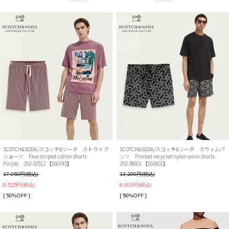
SCOTCH&SODA/スコッチ&ソーダ ストライプ
SCOTCH&SODA/スコッチ&ソーダ スウィムパ
ショーツ Fave striped cotton shorts
ンツ Printed recycled nylon swim shorts
Purple 292-32512 【160745】
292-38601 【160601】
17,050円(税込)
13,200円(税込)
8,525円(税込)
6,600円(税込)
[ 50%OFF ]
[ 50%OFF ]