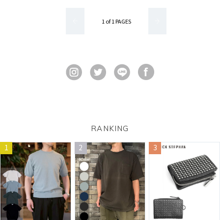
1 of 1 PAGES
RANKING
1
2
3