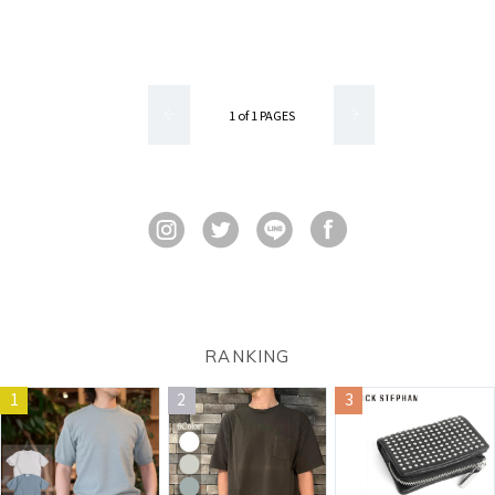
1 of 1 PAGES
RANKING
1
2
3